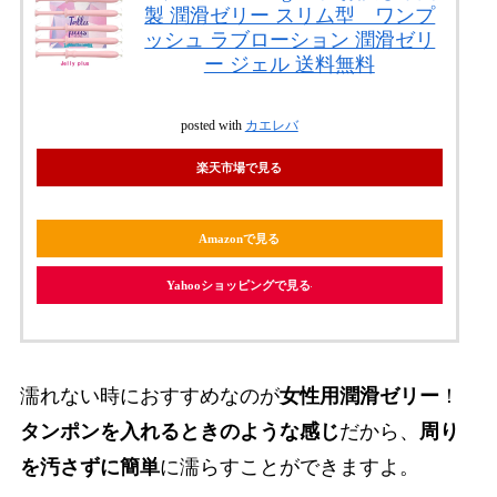
製 潤滑ゼリー スリム型 ワンプ
ッシュ ラブローション 潤滑ゼリ
ー ジェル 送料無料
posted with
カエレバ
楽天市場で見る
Amazonで見る
Yahooショッピングで見る
濡れない時におすすめなのが
女性用潤滑ゼリー
！
タンポンを入れるときのような感じ
だから、
周り
を汚さずに簡単
に濡らすことができますよ。