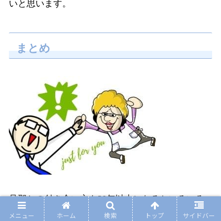
いと思います。
まとめ
旦那との付き合い方も20年以上になるといろいろ
変わってきました。昔のような情熱的な恋愛感情
メニュー
ホーム
検索
トップ
サイドバー