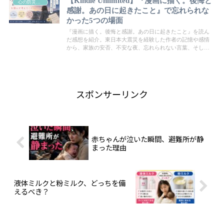
【Kindle Unlimited】『漫画に描く。後悔と
心の防災（人間関係・心理・自己防衛）
感謝。あの日に起きたこと』で忘れられな
かった5つの場面
『漫画に描く。後悔と感謝。あの日に起きたこと』を読ん
だ感想を紹介。東日本大震災を経験した作者の記憶や感情
から、家族の安否、不安な夜、忘れられない言葉、そして
当たり前の日常の尊さについて考えさせられた一冊です。
スポンサーリンク
赤ちゃんが泣いた瞬間、避難所が静
まった理由
液体ミルクと粉ミルク、どっちを備
えるべき？