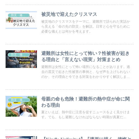
被災地で迎えたクリスマス
防災・備える暮らし
被災地のクリスマスをテーマに、避難所で語られた実話か
ら見える「命の先の防災」を解説。日常と心を守るために
必要な備えとは何かを考えます。
避難所は女性にとって怖い？性被害が起き
防災・備える暮らし
る理由と「言えない現実」対策まとめ
避難所は女性にとって怖い場所になることがあります。過
去の震災で起きた性被害の事例と、なぜ声を上げられない
のか、その理由と今できる対策をわかりやすく解説しま
す。
母親の命も危険！避難所の熱中症が命に関
防災・備える暮らし
わる理由
夏といえば、熱中症に注意を促すニュースをよく見かけま
す。でも、もし避難しなければならない時期が真夏だ...