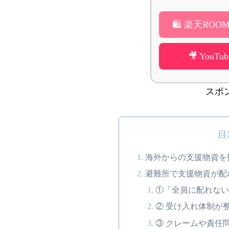
🛍 楽天RO
🎥 You
スポ
目
海外からの支援物資を
避難所で支援物資が配
①「全員に配れない
② 受け入れ体制が
③ クレームや責任