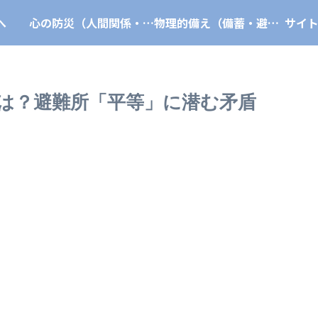
へ
心の防災（人間関係・心理・自己防衛）
物理的備え（備蓄・避難・防災グッズ）
サイ
は？避難所「平等」に潜む矛盾